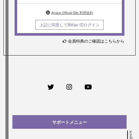
Ayasa Official Site 利用規約
上記に同意してBitfan IDログイン
会員特典のご確認はこちらから
サポートメニュー
scroll